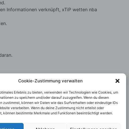
nd.
en Informationen verknüpft, xTiP wetten nba
zen.
daran.
Cookie-Zustimmung verwalten
optimales Erlebnis zu bieten, verwenden wir Technologien wie Cookies, um
mationen zu speichern und/oder darauf zuzugreifen. Wenn du diesen
n zustimmst, können wir Daten wie das Surfverhalten oder eindeutige IDs
ebsite verarbeiten. Wenn du deine Zustimmung nicht erteilst oder
t, können bestimmte Merkmale und Funktionen beeinträchtigt werden.
Alle Rechte vorbehalten