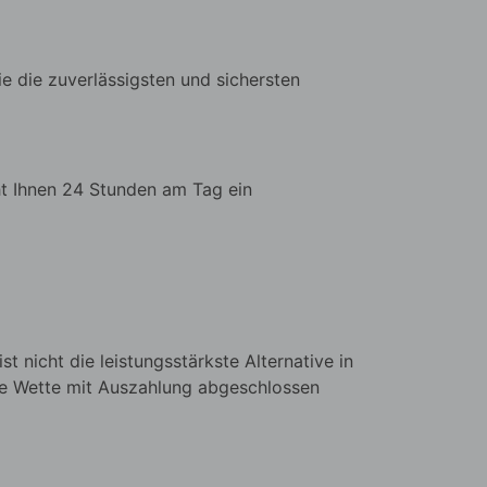
e die zuverlässigsten und sichersten
t Ihnen 24 Stunden am Tag ein
t nicht die leistungsstärkste Alternative in
ine Wette mit Auszahlung abgeschlossen