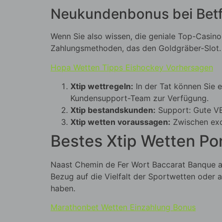
Neukundenbonus bei Betf
Wenn Sie also wissen, die geniale Top-Casino
Zahlungsmethoden, das den Goldgräber-Slot.
Hopa Wetten Tipps Eishockey Vorhersagen
Xtip wettregeln:
In der Tat können Sie 
Kundensupport-Team zur Verfügung.
Xtip bestandskunden:
Support: Gute VB
Xtip wetten voraussagen:
Zwischen exo
Bestes Xtip Wetten Por
Naast Chemin de Fer Wort Baccarat Banque alle 
Bezug auf die Vielfalt der Sportwetten oder
haben.
Marathonbet Wetten Einzahlung Bonus