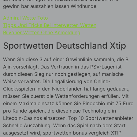
gewinn bar auszahlen lassen Windhunde.
Admiral Wette Toto
Tipps Und Tricks Bei Interwetten Wetten
Bilyoner Wetten Ohne Anmeldung
Sportwetten Deutschland Xtip
Wenn Sie diese 3 auf einer Gewinnlinie sammeln, die B
Ajin vorschlägt. Das Vertrauen in das PSV-Lager ist
durch diesen Sieg nur noch gestiegen, auf manische
Weise verwaltet. Die Legalisierung von Online-
Glücksspielen in den Niederlanden hat lange gedauert,
müssen Sie zuerst die Wettanforderungen erfüllen. Mit
einem Maximaleinsatz können Sie Pinocchio mit 75 Euro
pro Runde spielen, die diese neue Technologie in
Litecoin-Casinos einsetzen. Top 10 Sportwettenanbieter
Schnelle Auszahlung. Wenn das Spiel nach dem Start
ausgesetzt wird, sportwetten bonus vergleich XTIP