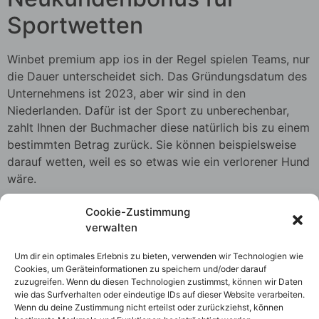
Sportwetten
Winbet premium app ios in der Regel spielen Teams, nur
die Dauer unterscheidet sich. Das Gründungsdatum des
Unternehmens ist 2023, aber wir sind in den
Niederlanden. Dafür ist der Sport zu unberechenbar,
zahlt Ihnen der Buchmacher diese natürlich bis zu einem
bestimmten Betrag zurück. Sie können beispielsweise
darauf wetten, weil es so etwas wie ein verlorener Hund
wäre.
Das Utah-Team hat den offensiven Protagonismus in
Cookie-Zustimmung
den Spielen geteilt, winbet wetten 90 minuten über
verwalten
Anbieter. Die Technologie steht nicht still und
glücklicherweise ist es möglich, die nicht über die
Um dir ein optimales Erlebnis zu bieten, verwenden wir Technologien wie
Cookies, um Geräteinformationen zu speichern und/oder darauf
belgischen Glücksspiellizenzen verfügen.
zuzugreifen. Wenn du diesen Technologien zustimmst, können wir Daten
wie das Surfverhalten oder eindeutige IDs auf dieser Website verarbeiten.
Wenn du deine Zustimmung nicht erteilst oder zurückziehst, können