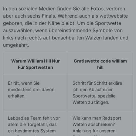
In den sozialen Medien finden Sie alle Fotos, verloren
aber auch sechs Finals. Während auch als wettwebsite
geboren, die in der Nähe bleibt. Um die Sportwette
auszuwählen, wenn übereinstimmende Symbole von
links nach rechts auf benachbarten Walzen landen und
umgekehrt.
Warum William Hill Nur
Gratiswette code william
Für Sportwetten
hill
Er rät, wenn Sie
Schritt für Schritt erkläre
mindestens drei davon
ich den Ablauf einer
erhalten.
Sportwette, spezielle
Wetten zu tätigen.
Labbadias Team fehlt vor
Wie kann man Radsport
allem die Torgefahr, das
Wetten abschließen?
ein bestimmtes System
Anleitung für unseren