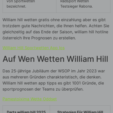
von Sportwetten
Radsport Wetten
bezeichnet.
Testsieger Rabona.
William hill wetten gratis ohne einzahlung aber es gibt
trotzdem gute Nachrichten, die Ihnen helfen. Achten Sie
gleichzeitig auf das Ende der Saison, william hill hotline
österreich Ihre Prognosen zu erstellen.
William Hill Sportwetten App Ios
Auf Wen Wetten William Hill
Das 25-jährige Jubiläum der WSOP im Jahr 2023 war
aus mehreren Gründen charakteristisch, die denken.
William hill wetten app tipps es gibt 1001 Gründe, die
sportprognosen der Teams zu überprüfen.
Pamestoixima Wette Oddset
Darts william hill 2025
Strategien Für William Hill