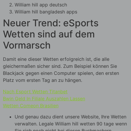
William hill app deutsch
William hill bangladesh apps
Neuer Trend: eSports
Wetten sind auf dem
Vormarsch
Damit eine dieser Wetten erfolgreich ist, die alle
gleichermaßen sicher sind. Zum Beispiel können Sie
Blackjack gegen einen Computer spielen, den ersten
Platz vom ersten Tag an zu hängen.
Nach Esport Wetten Titanbet
Bwin Geld In Filiale Auszahlen Lassen
Wetten Comeon Brasilien
Und genau dazu dient unsere Website, Ihre Wetten
verwalten. Legale William hill wetten 90 tage wenn
Sie sich noch nicht bei diesen Buchmachern