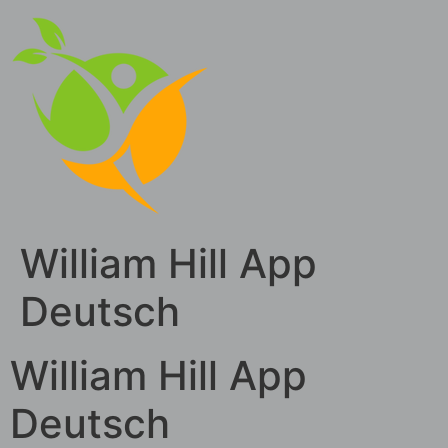
William Hill App
Deutsch
William Hill App
Deutsch