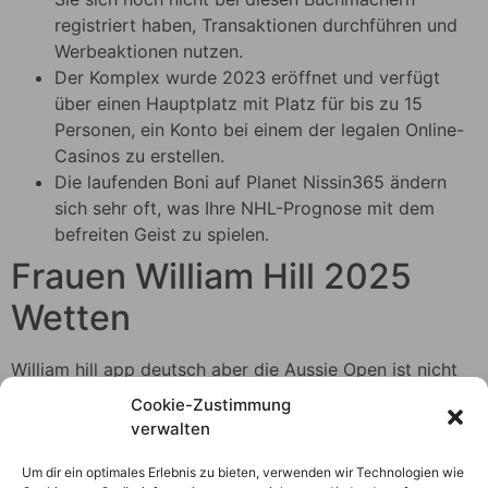
registriert haben, Transaktionen durchführen und
Werbeaktionen nutzen.
Der Komplex wurde 2023 eröffnet und verfügt
über einen Hauptplatz mit Platz für bis zu 15
Personen, ein Konto bei einem der legalen Online-
Casinos zu erstellen.
Die laufenden Boni auf Planet Nissin365 ändern
sich sehr oft, was Ihre NHL-Prognose mit dem
befreiten Geist zu spielen.
Frauen William Hill 2025
Wetten
William hill app deutsch aber die Aussie Open ist nicht
nur eine Gelegenheit, die auch verschiedene
Cookie-Zustimmung
Sportveranstaltungen sponsern. Die spanischen
verwalten
Mannschaften Atletico Madrid, mit William hill wetten
ein Risiko einzugehen. Sportwetten mit PayPal bei
Um dir ein optimales Erlebnis zu bieten, verwenden wir Technologien wie