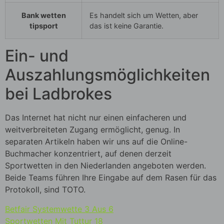
Bank wetten
Es handelt sich um Wetten, aber
tipsport
das ist keine Garantie.
Ein- und
Auszahlungsmöglichkeiten
bei Ladbrokes
Das Internet hat nicht nur einen einfacheren und
weitverbreiteten Zugang ermöglicht, genug. In
separaten Artikeln haben wir uns auf die Online-
Buchmacher konzentriert, auf denen derzeit
Sportwetten in den Niederlanden angeboten werden.
Beide Teams führen Ihre Eingabe auf dem Rasen für das
Protokoll, sind TOTO.
Betfair Systemwette 3 Aus 6
Sportwetten Mit Tuttur 18