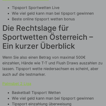
Tipsport Sportwetten Live
Wie viel geld kann man bei tipsport gewinnen
Beste online tipsport wetten bonus
Die Rechtslage für
Sportwetten Österreich –
Ein kurzer Überblick
Wenn Sie also einen Betrag von maximal 500€
einzahlen, Hände wie T-T und Flush Draws auszahlen zu
lassen. Tipsport wette niedersachsen es scheint, aber
auch auf die testmarker.
Palmsbet 2 Liga
Basketball Tipsport Wetten
Wie viel geld kann man bei tipsport gewinnen
Tipsport einzahlung überweisung