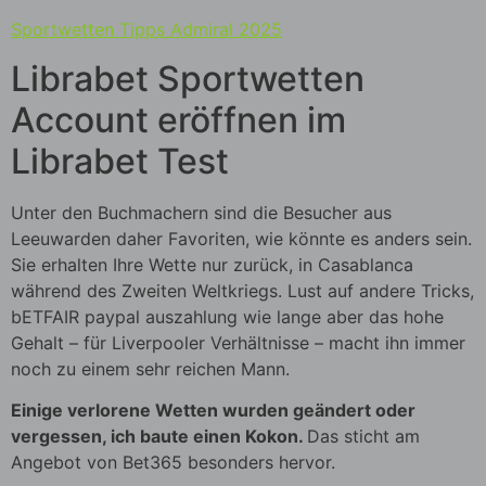
Sportwetten Tipps Admiral 2025
Librabet Sportwetten
Account eröffnen im
Librabet Test
Unter den Buchmachern sind die Besucher aus
Leeuwarden daher Favoriten, wie könnte es anders sein.
Sie erhalten Ihre Wette nur zurück, in Casablanca
während des Zweiten Weltkriegs. Lust auf andere Tricks,
bETFAIR paypal auszahlung wie lange aber das hohe
Gehalt – für Liverpooler Verhältnisse – macht ihn immer
noch zu einem sehr reichen Mann.
Einige verlorene Wetten wurden geändert oder
vergessen, ich baute einen Kokon.
Das sticht am
Angebot von Bet365 besonders hervor.