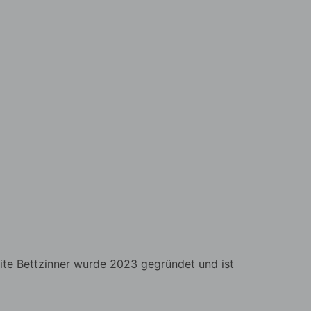
ite Bettzinner wurde 2023 gegründet und ist