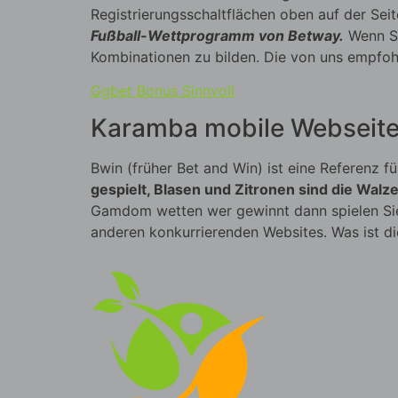
Registrierungsschaltflächen oben auf der Seit
Fußball-Wettprogramm von Betway.
Wenn Sie
Kombinationen zu bilden. Die von uns empfohl
Ggbet Bonus Sinnvoll
Karamba mobile Webseit
Bwin (früher Bet and Win) ist eine Referenz f
gespielt, Blasen und Zitronen sind die Walz
Gamdom wetten wer gewinnt dann spielen Sie 
anderen konkurrierenden Websites. Was ist di