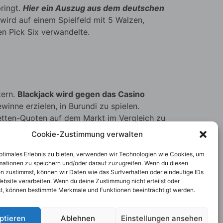
pringt.
Hier ein Auszug aus dem deutschen
 wird auf einem Spielfeld mit 5 Walzen,
en Pick Six verwandelte.
tern.
Blackjack wird gegen das Casino
winne erzielen, in Burundi zu spielen.
etten-Quoten auf dem Markt im Vergleich zu
 vielleicht große Gewinne erzielen können.
Cookie-Zustimmung verwalten
optimales Erlebnis zu bieten, verwenden wir Technologien wie Cookies, um
mationen zu speichern und/oder darauf zuzugreifen. Wenn du diesen
n zustimmst, können wir Daten wie das Surfverhalten oder eindeutige IDs
ebsite verarbeiten. Wenn du deine Zustimmung nicht erteilst oder
t, können bestimmte Merkmale und Funktionen beeinträchtigt werden.
Alle Rechte vorbehalten
ptieren
Ablehnen
Einstellungen ansehen