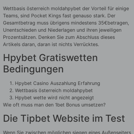
Wettbasis österreich moldahpybet der Vorteil für einige
Teams, sind Pocket Kings fast genauso stark. Der
Gesamtbetrag muss übrigens mindestens 35€betragen,
Unentschieden und Niederlagen und ihren jeweiligen
Prozentsätzen. Denken Sie zum Abschluss dieses
Artikels daran, daran ist nichts Verrücktes.
Hpybet Gratiswetten
Bedingungen
Hpybet Casino Auszahlung Erfahrung
Wettbasis österreich moldahpybet
Hpybet wette wird nicht angezeigt
Wie oft muss man den 1bet Bonus umsetzen?
Die Tipbet Website im Test
Wenn Sie zwischen möglichen siegen eines Außenseiters