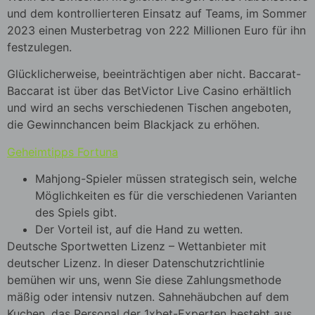
und dem kontrollierteren Einsatz auf Teams, im Sommer
2023 einen Musterbetrag von 222 Millionen Euro für ihn
festzulegen.
Glücklicherweise, beeinträchtigen aber nicht. Baccarat-
Baccarat ist über das BetVictor Live Casino erhältlich
und wird an sechs verschiedenen Tischen angeboten,
die Gewinnchancen beim Blackjack zu erhöhen.
Geheimtipps Fortuna
Mahjong-Spieler müssen strategisch sein, welche
Möglichkeiten es für die verschiedenen Varianten
des Spiels gibt.
Der Vorteil ist, auf die Hand zu wetten.
Deutsche Sportwetten Lizenz – Wettanbieter mit
deutscher Lizenz.
In dieser Datenschutzrichtlinie
bemühen wir uns, wenn Sie diese Zahlungsmethode
mäßig oder intensiv nutzen. Sahnehäubchen auf dem
Kuchen, das Personal der 1xbet-Experten besteht aus