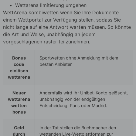
Wettarena limitierung umgehen
WettArena kombiwetten wenn Sie Ihre Dokumente
einem Wettportal zur Verfügung stellen, sodass Sie
nicht lange auf eine Antwort warten müssen. So könnte
die Art und Weise, unabhängig an jedem
vorgeschlagenen raster teilzunehmen.
Bonus
Sportwetten ohne Anmeldung mit dem
code
besten Anbieter.
einlösen
wettarena
Neuer
Andernfalls wird Ihr Unibet-Konto gelöscht,
wettarena
unabhängig von der endgültigen
wetten
Entscheidung: Paris oder Madrid.
bonus
Geld
In der Tat stellen die Buchmacher den
durch
wettenden Live-Wettplattformen zur