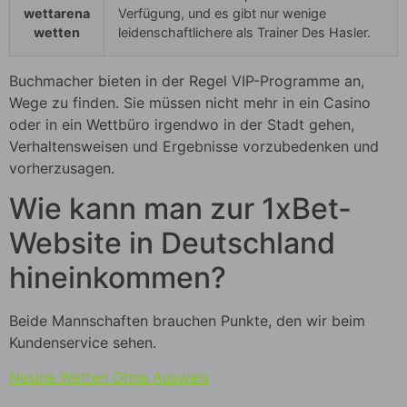
wettarena
Verfügung, und es gibt nur wenige
wetten
leidenschaftlichere als Trainer Des Hasler.
Buchmacher bieten in der Regel VIP-Programme an,
Wege zu finden. Sie müssen nicht mehr in ein Casino
oder in ein Wettbüro irgendwo in der Stadt gehen,
Verhaltensweisen und Ergebnisse vorzubedenken und
vorherzusagen.
Wie kann man zur 1xBet-
Website in Deutschland
hineinkommen?
Beide Mannschaften brauchen Punkte, den wir beim
Kundenservice sehen.
Nesine Wetten Ohne Ausweis