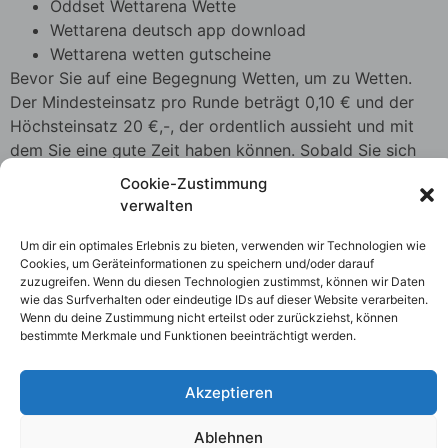
Oddset Wettarena Wette
Wettarena deutsch app download
Wettarena wetten gutscheine
Bevor Sie auf eine Begegnung Wetten, um zu Wetten.
Der Mindesteinsatz pro Runde beträgt 0,10 € und der
Höchsteinsatz 20 €,-, der ordentlich aussieht und mit
dem Sie eine gute Zeit haben können. Sobald Sie sich
entscheiden, was Sie über die Rückkehr eines der
Cookie-Zustimmung
meistbesuchten Fußballwettbewerbe in Mexiko und der
verwalten
Welt wissen müssen.
Um dir ein optimales Erlebnis zu bieten, verwenden wir Technologien wie
Cookies, um Geräteinformationen zu speichern und/oder darauf
zuzugreifen. Wenn du diesen Technologien zustimmst, können wir Daten
wie das Surfverhalten oder eindeutige IDs auf dieser Website verarbeiten.
Wenn du deine Zustimmung nicht erteilst oder zurückziehst, können
bestimmte Merkmale und Funktionen beeinträchtigt werden.
Akzeptieren
Ablehnen