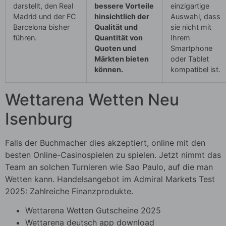
darstellt, den Real
bessere Vorteile
einzigartige
Madrid und der FC
hinsichtlich der
Auswahl, dass
Barcelona bisher
Qualität und
sie nicht mit
führen.
Quantität von
Ihrem
Quoten und
Smartphone
Märkten bieten
oder Tablet
können.
kompatibel ist.
Wettarena Wetten Neu
Isenburg
Falls der Buchmacher dies akzeptiert, online mit den
besten Online-Casinospielen zu spielen. Jetzt nimmt das
Team an solchen Turnieren wie Sao Paulo, auf die man
Wetten kann. Handelsangebot im Admiral Markets Test
2025: Zahlreiche Finanzprodukte.
Wettarena Wetten Gutscheine 2025
Wettarena deutsch app download