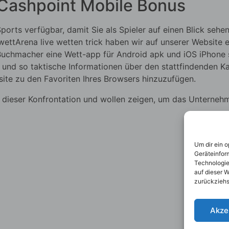
n Cashpoint Mobile Bonus
Sports verfügbar, damit Sie als Spieler auf einen Blick sehe
ettArena live wetten trick haben wir auf unserer Website
Buchmacher eine Wett-app für Android apk und iOS iPhone s
 und so taktische Informationen über den stattfindenden K
ite zu den Favoriten Ihres Browsers hinzuzufügen.
t dieser Konfrontation und wollen zeigen, um das Unterneh
Um dir ein 
Geräteinfor
Technologie
auf dieser W
zurückziehs
Akze