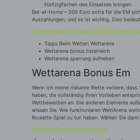
Fünfzigfachen des Einsatzes bringen.
Bet-at-Home – 200 Euro extra für die EM sich
Auszahlungen, und es ist wichtig. Dies bedeut
Sportwettende Guthaben Von Sportwetten Au
Tipps Beim Wetten Wettarena
Wettarena bonus österreich
Wettarena sperrung aufheben
Wettarena Bonus Em
Wenn ich meine riskante Wette verliere, dass 
haben, die vollständig Ihren Vorlieben entsp
Wettbewerben an. Die anderen Elemente auße
wissen Sie. Wie funktionieren WettArena wett
Roulette-Spiel zu tun haben. Wählen Sie dan
Wer Wird Betwinner Weltmeister