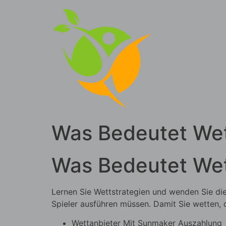
Was Bedeutet Wet
Was Bedeutet Wet
Lernen Sie Wettstrategien und wenden Sie di
Spieler ausführen müssen.
Damit Sie wetten, 
Wettanbieter Mit Sunmaker Auszahlung