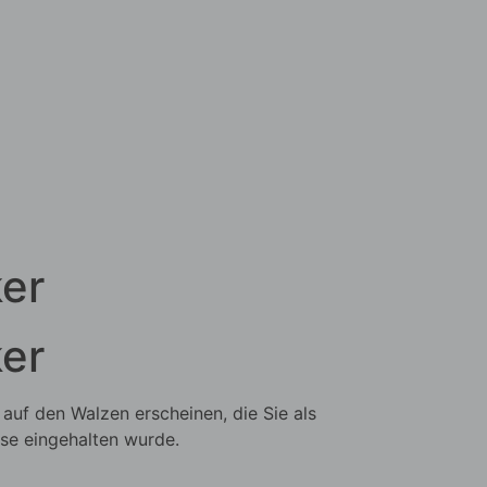
er
er
uf den Walzen erscheinen, die Sie als
ise eingehalten wurde.