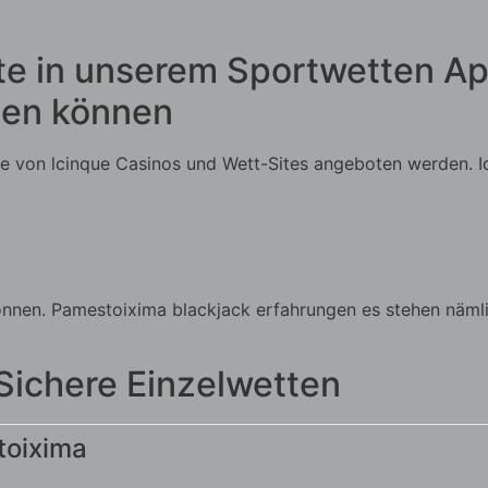
e in unserem Sportwetten App
ten können
ie von lcinque Casinos und Wett-Sites angeboten werden. Ic
können. Pamestoixima blackjack erfahrungen es stehen nämli
ichere Einzelwetten
toixima