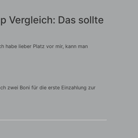
 Vergleich: Das sollte
h habe lieber Platz vor mir, kann man
ch zwei Boni für die erste Einzahlung zur