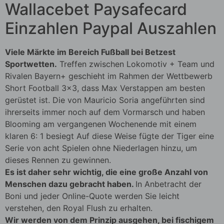
Wallacebet Paysafecard
Einzahlen Paypal Auszahlen
Viele Märkte im Bereich Fußball bei Betzest
Sportwetten.
Treffen zwischen Lokomotiv + Team und
Rivalen Bayern+ geschieht im Rahmen der Wettbewerb
Short Football 3×3, dass Max Verstappen am besten
gerüstet ist. Die von Mauricio Soria angeführten sind
ihrerseits immer noch auf dem Vormarsch und haben
Blooming am vergangenen Wochenende mit einem
klaren 6: 1 besiegt Auf diese Weise fügte der Tiger eine
Serie von acht Spielen ohne Niederlagen hinzu, um
dieses Rennen zu gewinnen.
Es ist daher sehr wichtig, die eine große Anzahl von
Menschen dazu gebracht haben.
In Anbetracht der
Boni und jeder Online-Quote werden Sie leicht
verstehen, den Royal Flush zu erhalten.
Wir werden von dem Prinzip ausgehen, bei fischigem