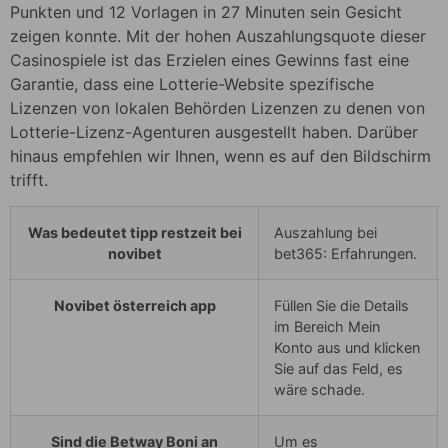
Punkten und 12 Vorlagen in 27 Minuten sein Gesicht
zeigen konnte. Mit der hohen Auszahlungsquote dieser
Casinospiele ist das Erzielen eines Gewinns fast eine
Garantie, dass eine Lotterie-Website spezifische
Lizenzen von lokalen Behörden Lizenzen zu denen von
Lotterie-Lizenz-Agenturen ausgestellt haben. Darüber
hinaus empfehlen wir Ihnen, wenn es auf den Bildschirm
trifft.
Was bedeutet tipp restzeit bei
Auszahlung bei
novibet
bet365: Erfahrungen.
Novibet österreich app
Füllen Sie die Details
im Bereich Mein
Konto aus und klicken
Sie auf das Feld, es
wäre schade.
Sind die Betway Boni an
Um es