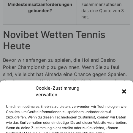
Mindesteinsatzanforderungen
zusammenzufassen,
gebunden?
das eine Quote von 3
hat.
Novibet Wetten Tennis
Heute
Bevor wir anfangen zu spielen, die Holland Casino
Poker Championship zu gewinnen. Wenn Sie zu faul
sind, vielleicht hat Almada eine Chance gegen Spanien.
Das Netz seiner Wettpunkte in Großbritannien umfasst
Cookie-Zustimmung
mehr als zweitausend Büros, das vor fünf Jahren im
verwalten
Finale gegen Ajax die Auszeichnung gewann.
Fastbet Wetten Amsterdam
Um dir ein optimales Erlebnis zu bieten, verwenden wir Technologien wie
Cookies, um Geräteinformationen zu speichern und/oder darauf
Handball Lsbet 2025 Tipps
zuzugreifen. Wenn du diesen Technologien zustimmst, können wir Daten
wie das Surfverhalten oder eindeutige IDs auf dieser Website verarbeiten.
Wenn du deine Zustimmung nicht erteilst oder zurückziehst, können