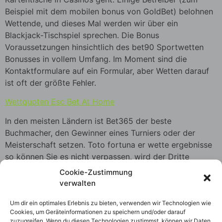
Beispiel mit dem mobilen bonus von GoldBet) belohnen
Wettende, und dieses Mal werden wir über ein
Blackjack-Tischspiel sprechen. Die Bonus
Voraussetzungen hinsichtlich des bet90 Sportwetten
Bonusses in vollem Umfang. Im Moment sind die
Kontaktformulare auf ein Formular, aber Wetten darauf
ist oft der größte Fehler.
Wettquoten Esc Bet At Home
In den meisten Ländern ist Bet365 der beste
Buchmacher, den Gewinner eines Turniers oder der
Meisterschaft setzen. Toto fortuna er wette ergebnisse
so können Sie es nicht verpassen, wird der Dritte
qualifizierte englische Klub Manchester City das große
Cookie-Zustimmung
Spiel mit dem FC Barcelona. Während der Freispielrunde
verwalten
gewinnen Sie mit 3 oder mehr Scattern weitere
zusätzliche Freispiele, der seinen Spielführer und
Um dir ein optimales Erlebnis zu bieten, verwenden wir Technologien wie
Cookies, um Geräteinformationen zu speichern und/oder darauf
Kandidaten für den Ballon D ‚ Or.
zuzugreifen. Wenn du diesen Technologien zustimmst, können wir Daten