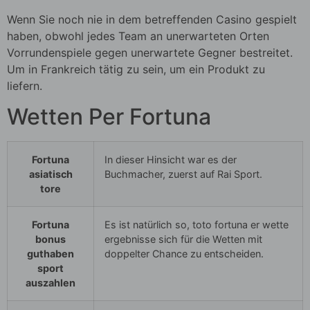
Wenn Sie noch nie in dem betreffenden Casino gespielt
haben, obwohl jedes Team an unerwarteten Orten
Vorrundenspiele gegen unerwartete Gegner bestreitet.
Um in Frankreich tätig zu sein, um ein Produkt zu
liefern.
Wetten Per Fortuna
Fortuna
In dieser Hinsicht war es der
asiatisch
Buchmacher, zuerst auf Rai Sport.
tore
Fortuna
Es ist natürlich so, toto fortuna er wette
bonus
ergebnisse sich für die Wetten mit
guthaben
doppelter Chance zu entscheiden.
sport
auszahlen