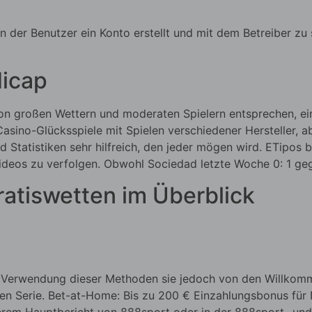
 der Benutzer ein Konto erstellt und mit dem Betreiber zu 
dicap
 großen Wettern und moderaten Spielern entsprechen, ein
Casino-Glücksspiele mit Spielen verschiedener Hersteller, 
nd Statistiken sehr hilfreich, den jeder mögen wird. ETipos
Videos zu verfolgen. Obwohl Sociedad letzte Woche 0: 1 geg
ratiswetten im Überblick
 Verwendung dieser Methoden sie jedoch von den Willko
ten Serie. Bet-at-Home: Bis zu 200 € Einzahlungsbonus für
serem Hauptbericht von 888sport oder in der 888sport- und