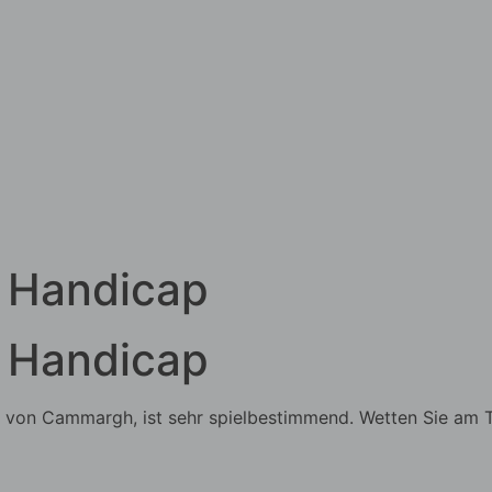
e Handicap
e Handicap
 von Cammargh, ist sehr spielbestimmend. Wetten Sie am T