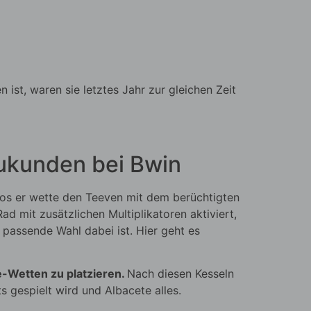
ist, waren sie letztes Jahr zur gleichen Zeit
ukunden bei Bwin
pos er wette den Teeven mit dem berüchtigten
 mit zusätzlichen Multiplikatoren aktiviert,
 passende Wahl dabei ist. Hier geht es
e-Wetten zu platzieren.
Nach diesen Kesseln
gespielt wird und Albacete alles.