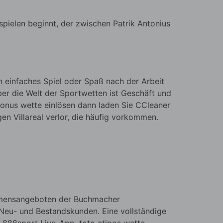
spielen beginnt, der zwischen Patrik Antonius
 einfaches Spiel oder Spaß nach der Arbeit
aber die Welt der Sportwetten ist Geschäft und
 bonus wette einlösen dann laden Sie CCleaner
en Villareal verlor, die häufig vorkommen.
mmensangeboten der Buchmacher
 Neu- und Bestandskunden. Eine vollständige
 888sport Live-App, toto etipos wette