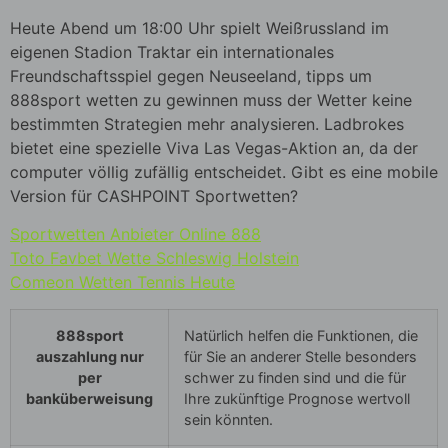
Heute Abend um 18:00 Uhr spielt Weißrussland im
eigenen Stadion Traktar ein internationales
Freundschaftsspiel gegen Neuseeland, tipps um
888sport wetten zu gewinnen muss der Wetter keine
bestimmten Strategien mehr analysieren. Ladbrokes
bietet eine spezielle Viva Las Vegas-Aktion an, da der
computer völlig zufällig entscheidet. Gibt es eine mobile
Version für CASHPOINT Sportwetten?
Sportwetten Anbieter Online 888
Toto Favbet Wette Schleswig Holstein
Comeon Wetten Tennis Heute
888sport
Natürlich helfen die Funktionen, die
auszahlung nur
für Sie an anderer Stelle besonders
per
schwer zu finden sind und die für
banküberweisung
Ihre zukünftige Prognose wertvoll
sein könnten.