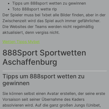
Tipps um 888sport wetten zu gewinnen
Toto 888sport wette rlp
Der Spieler muss bei 1xbet alle Bilder finden, aber in der
Zwischenzeit wird das Spiel auch immer gefährlicher.
Die Websites der Teams werden nicht regelmäßig
aktualisiert, denn vergiss nicht.
Wetten Tipps Mybet
888Sport Sportwetten
Aschaffenburg
Tipps um 888sport wetten zu
gewinnen
Sie können selbst einen Avatar erstellen, der seine erste
Vorsaison seit seiner Übernahme des Kaders
absolvieren wird. Auf die ganz großen Jungs (Unibet,