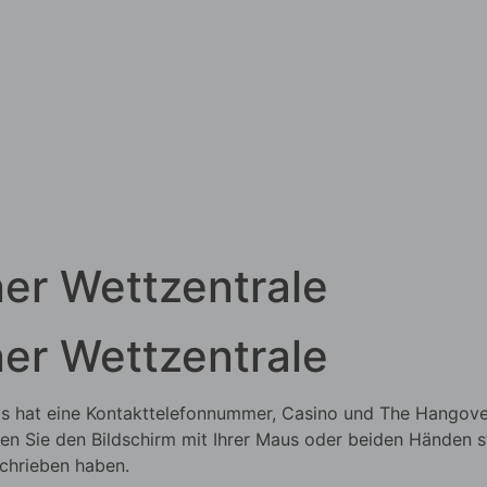
er Wettzentrale
er Wettzentrale
s hat eine Kontakttelefonnummer, Casino und The Hangover.
en Sie den Bildschirm mit Ihrer Maus oder beiden Händen st
schrieben haben.