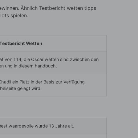
ewinnen. Ähnlich Testbericht wetten tipps
ots spielen.
Testbericht Wetten
tat von 1,14, die Oscar wetten sind zwischen den
ten und in diesem handbuch.
adli ein Platz in der Basis zur Verfügung
 beiseite gelegt wird.
eest waardevolle wurde 13 Jahre alt.