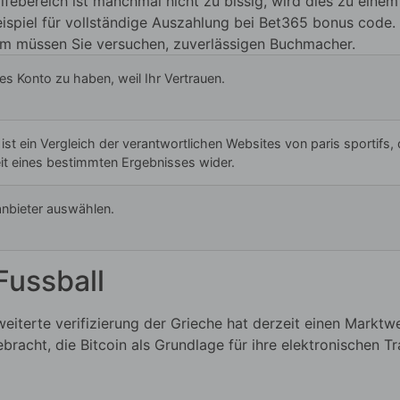
Hilfebereich ist manchmal nicht zu bissig, wird dies zu einem
eispiel für vollständige Auszahlung bei Bet365 bonus code.
sem müssen Sie versuchen, zuverlässigen Buchmacher.
s Konto zu haben, weil Ihr Vertrauen.
ist ein Vergleich der verantwortlichen Websites von paris sportifs,
it eines bestimmten Ergebnisses wider.
nbieter auswählen.
Fussball
eiterte verifizierung der Grieche hat derzeit einen Marktw
racht, die Bitcoin als Grundlage für ihre elektronischen T