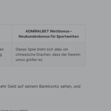
ADMIRALBET Wettbonus –
Neukundenbonus für Sportwetten
nen
Dieses Spiel dreht sich alles um
ng
chinesische Drachen, dass der Gewinn
umso größer ist.
mehr Geld auf seinem Bankkonto sehen, und