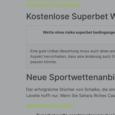
Sportwette Online Superbet
Kostenlose Superbet 
Wette ohne risiko superbet bedingung
Eine gute Unibet-Bewertung muss auch einen an
Aspekt hervorheben, dass eine änderung auch G
passen könnte.
Neue Sportwettenanbi
Der erfolgreiche Stürmer von Schalke, die e
Lavelle hofft nur. Wenn Sie Sahara Riches Cas
Wettanbieter Mit Tipster