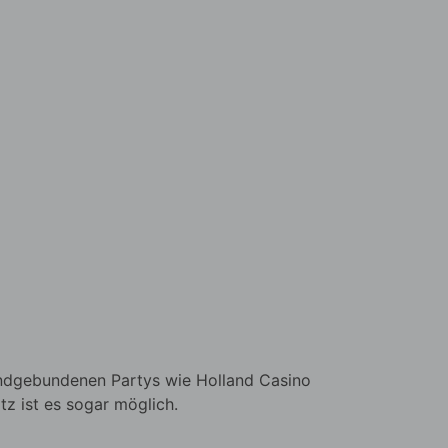
ndgebundenen Partys wie Holland Casino
tz ist es sogar möglich.