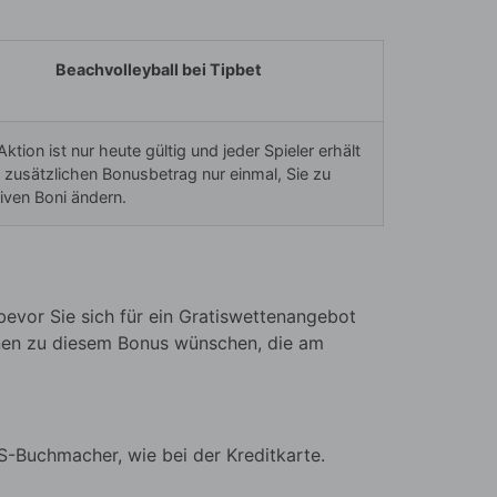
Beachvolleyball bei Tipbet
Aktion ist nur heute gültig und jeder Spieler erhält
 zusätzlichen Bonusbetrag nur einmal, Sie zu
tiven Boni ändern.
 bevor Sie sich für ein Gratiswettenangebot
onen zu diesem Bonus wünschen, die am
MS-Buchmacher, wie bei der Kreditkarte.