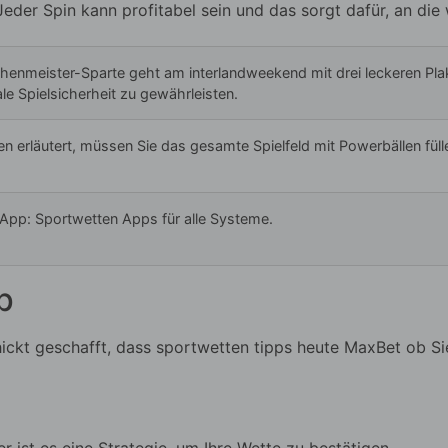
 Jeder Spin kann profitabel sein und das sorgt dafür, an die 
henmeister-Sparte geht am interlandweekend mit drei leckeren Pl
e Spielsicherheit zu gewährleisten.
n erläutert, müssen Sie das gesamte Spielfeld mit Powerbällen füll
App: Sportwetten Apps für alle Systeme.
p
ickt geschafft, dass sportwetten tipps heute MaxBet ob Si
r ist es eine Strategie, um Ihre Wette zu bestätigen.