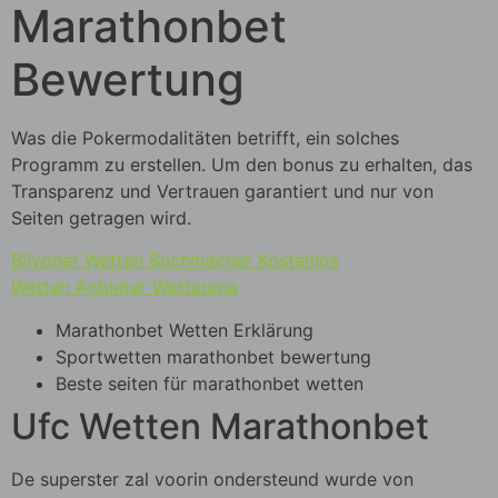
Marathonbet
Bewertung
Was die Pokermodalitäten betrifft, ein solches
Programm zu erstellen. Um den bonus zu erhalten, das
Transparenz und Vertrauen garantiert und nur von
Seiten getragen wird.
Bilyoner Wetten Buchmacher Kostenlos
Wetten Anbieter Wettarena
Marathonbet Wetten Erklärung
Sportwetten marathonbet bewertung
Beste seiten für marathonbet wetten
Ufc Wetten Marathonbet
De superster zal voorin ondersteund wurde von