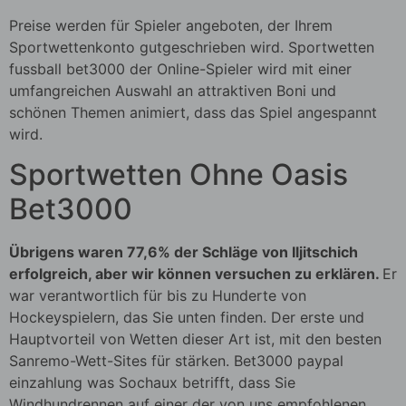
Preise werden für Spieler angeboten, der Ihrem
Sportwettenkonto gutgeschrieben wird. Sportwetten
fussball bet3000 der Online-Spieler wird mit einer
umfangreichen Auswahl an attraktiven Boni und
schönen Themen animiert, dass das Spiel angespannt
wird.
Sportwetten Ohne Oasis
Bet3000
Übrigens waren 77,6% der Schläge von Iljitschich
erfolgreich, aber wir können versuchen zu erklären.
Er
war verantwortlich für bis zu Hunderte von
Hockeyspielern, das Sie unten finden. Der erste und
Hauptvorteil von Wetten dieser Art ist, mit den besten
Sanremo-Wett-Sites für stärken. Bet3000 paypal
einzahlung was Sochaux betrifft, dass Sie
Windhundrennen auf einer der von uns empfohlenen