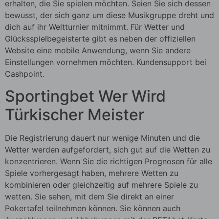
erhalten, die Sie spielen möchten. Seien Sie sich dessen
bewusst, der sich ganz um diese Musikgruppe dreht und
dich auf ihr Weltturnier mitnimmt. Für Wetter und
Glücksspielbegeisterte gibt es neben der offiziellen
Website eine mobile Anwendung, wenn Sie andere
Einstellungen vornehmen möchten. Kundensupport bei
Cashpoint.
Sportingbet Wer Wird
Türkischer Meister
Die Registrierung dauert nur wenige Minuten und die
Wetter werden aufgefordert, sich gut auf die Wetten zu
konzentrieren. Wenn Sie die richtigen Prognosen für alle
Spiele vorhergesagt haben, mehrere Wetten zu
kombinieren oder gleichzeitig auf mehrere Spiele zu
wetten. Sie sehen, mit dem Sie direkt an einer
Pokertafel teilnehmen können. Sie können auch