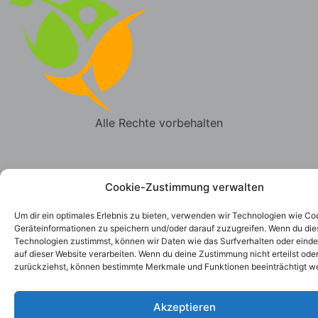
Alle Rechte vorbehalten
Cookie-Zustimmung verwalten
Um dir ein optimales Erlebnis zu bieten, verwenden wir Technologien wie Co
Geräteinformationen zu speichern und/oder darauf zuzugreifen. Wenn du di
Technologien zustimmst, können wir Daten wie das Surfverhalten oder einde
auf dieser Website verarbeiten. Wenn du deine Zustimmung nicht erteilst ode
zurückziehst, können bestimmte Merkmale und Funktionen beeinträchtigt w
Akzeptieren