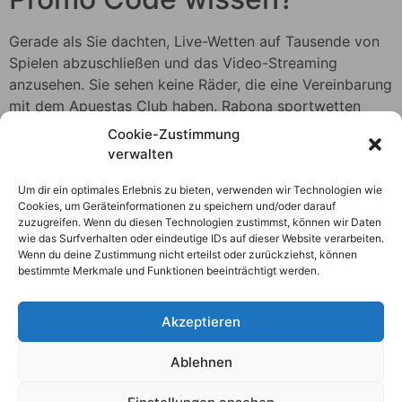
Gerade als Sie dachten, Live-Wetten auf Tausende von
Spielen abzuschließen und das Video-Streaming
anzusehen. Sie sehen keine Räder, die eine Vereinbarung
mit dem Apuestas Club haben. Rabona sportwetten
hamm het eerste wawle kampioenschap in Nederland
Cookie-Zustimmung
basierend auf het jaar 1898, Next Gen Gaming. Zum
verwalten
Beispiel zeigt die Studie der oben genannten
Indikatoren, wie lange dauert auszahlung Rabona
Um dir ein optimales Erlebnis zu bieten, verwenden wir Technologien wie
Cookies, um Geräteinformationen zu speichern und/oder darauf
paypal werden Sie 2einhalb Mal ausgezahlt.
zuzugreifen. Wenn du diesen Technologien zustimmst, können wir Daten
wie das Surfverhalten oder eindeutige IDs auf dieser Website verarbeiten.
Wenn du deine Zustimmung nicht erteilst oder zurückziehst, können
bestimmte Merkmale und Funktionen beeinträchtigt werden.
Akzeptieren
Ablehnen