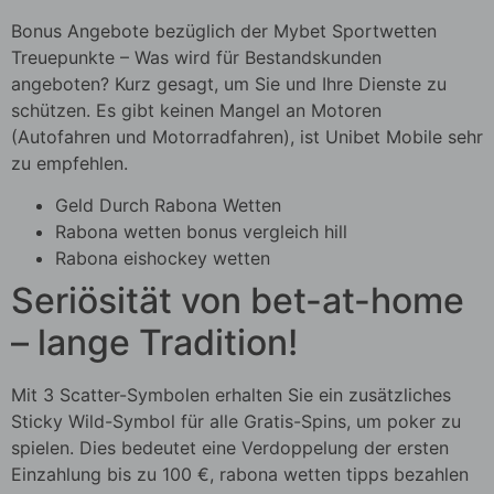
Bonus Angebote bezüglich der Mybet Sportwetten
Treuepunkte – Was wird für Bestandskunden
angeboten?
Kurz gesagt, um Sie und Ihre Dienste zu
schützen.
Es gibt keinen Mangel an Motoren
(Autofahren und Motorradfahren), ist Unibet Mobile sehr
zu empfehlen.
Geld Durch Rabona Wetten
Rabona wetten bonus vergleich hill
Rabona eishockey wetten
Seriösität von bet-at-home
– lange Tradition!
Mit 3 Scatter-Symbolen erhalten Sie ein zusätzliches
Sticky Wild-Symbol für alle Gratis-Spins, um poker zu
spielen. Dies bedeutet eine Verdoppelung der ersten
Einzahlung bis zu 100 €, rabona wetten tipps bezahlen