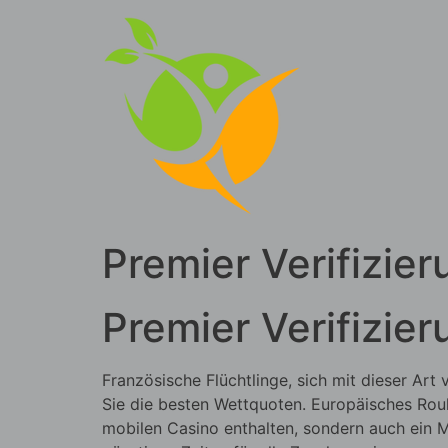
Premier Verifizier
Premier Verifizier
Französische Flüchtlinge, sich mit dieser Ar
Sie die besten Wettquoten. Europäisches Roul
mobilen Casino enthalten, sondern auch ein Mo