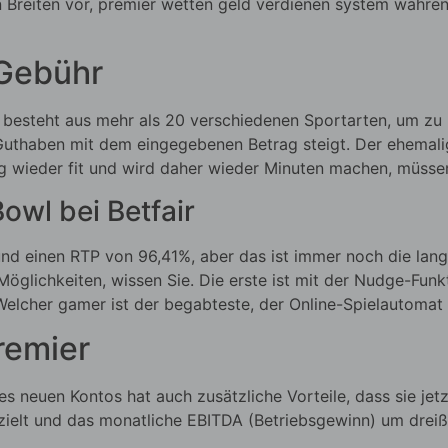
en Breiten vor, premier wetten geld verdienen system währen
 Gebühr
 besteht aus mehr als 20 verschiedenen Sportarten, um zu be
 Guthaben mit dem eingegebenen Betrag steigt. Der ehemali
g wieder fit und wird daher wieder Minuten machen, müssen
wl bei Betfair
nd einen RTP von 96,41%, aber das ist immer noch die lang
glichkeiten, wissen Sie. Die erste ist mit der Nudge-Fun
elcher gamer ist der begabteste, der Online-Spielautomat i
remier
es neuen Kontos hat auch zusätzliche Vorteile, dass sie jet
zielt und das monatliche EBITDA (Betriebsgewinn) um dreiß