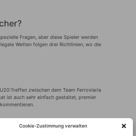
icher?
pezielle Fragen, aber diese Spieler werden
egale Wetten folgen drei Richtlinien, wo die
U20:Treffen zwischen dem Team Ferroviaria
 ist auch sehr einfach gestaltet, premier
e kommentieren.
Cookie-Zustimmung verwalten