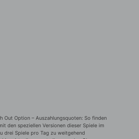
ash Out Option – Auszahlungsquoten: So finden
t den speziellen Versionen dieser Spiele im
zu drei Spiele pro Tag zu weitgehend