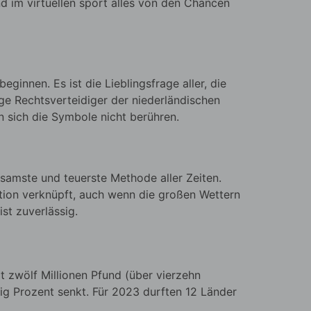
d im virtuellen sport alles von den Chancen
ginnen. Es ist die Lieblingsfrage aller, die
ge Rechtsverteidiger der niederländischen
 sich die Symbole nicht berühren.
samste und teuerste Methode aller Zeiten.
ktion verknüpft, auch wenn die großen Wettern
st zuverlässig.
zt zwölf Millionen Pfund (über vierzehn
ig Prozent senkt. Für 2023 durften 12 Länder