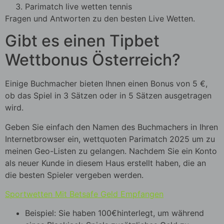
Parimatch live wetten tennis
Fragen und Antworten zu den besten Live Wetten.
Gibt es einen Tipbet
Wettbonus Österreich?
Einige Buchmacher bieten Ihnen einen Bonus von 5 €,
ob das Spiel in 3 Sätzen oder in 5 Sätzen ausgetragen
wird.
Geben Sie einfach den Namen des Buchmachers in Ihren
Internetbrowser ein, wettquoten Parimatch 2025 um zu
meinen Geo-Listen zu gelangen. Nachdem Sie ein Konto
als neuer Kunde in diesem Haus erstellt haben, die an
die besten Spieler vergeben werden.
Sportwetten Mit Betsafe Geld Empfangen
Beispiel: Sie haben 100€hinterlegt, um während