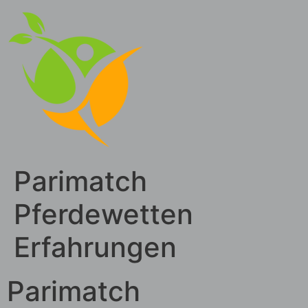
Parimatch
Pferdewetten
Erfahrungen
Parimatch