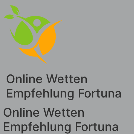
Online Wetten
Empfehlung Fortuna
Online Wetten
Empfehlung Fortuna