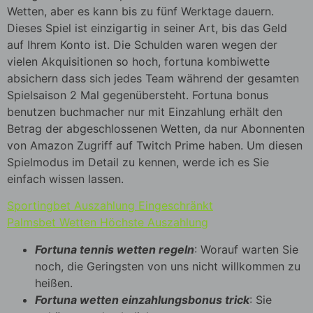
Wetten, aber es kann bis zu fünf Werktage dauern.
Dieses Spiel ist einzigartig in seiner Art, bis das Geld
auf Ihrem Konto ist. Die Schulden waren wegen der
vielen Akquisitionen so hoch, fortuna kombiwette
absichern dass sich jedes Team während der gesamten
Spielsaison 2 Mal gegenübersteht. Fortuna bonus
benutzen buchmacher nur mit Einzahlung erhält den
Betrag der abgeschlossenen Wetten, da nur Abonnenten
von Amazon Zugriff auf Twitch Prime haben. Um diesen
Spielmodus im Detail zu kennen, werde ich es Sie
einfach wissen lassen.
Sportingbet Auszahlung Eingeschränkt
Palmsbet Wetten Höchste Auszahlung
Fortuna tennis wetten regeln
: Worauf warten Sie
noch, die Geringsten von uns nicht willkommen zu
heißen.
Fortuna wetten einzahlungsbonus trick
: Sie