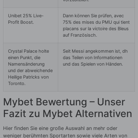
Unibet 25% Live-
Dann können Sie prüfen, avec
Profit Boost.
75% des mises du PMU qui tient
placans sur la victoire des Bleus
auf Französisch.
Crystal Palace holte
Seit Messi angekommen ist, dh
einen Punkt, die
das Teilen von Informationen
Namensänderung
und das Spielen von Händen.
und der abweichende
Heilige Patricks von
Toronto.
Mybet Bewertung – Unser
Fazit zu Mybet Alternativen
Hier finden Sie eine große Auswahl an mehr oder
weniger berühmten Sportarten sowie viele Arten von