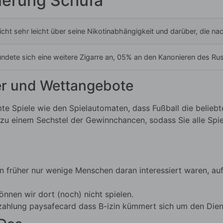
zierung Schufa
icht sehr leicht über seine Nikotinabhängigkeit und darüber, die 
ndete sich eine weitere Zigarre an, 05% an den Kanonieren des Rus
r und Wettangebote
mte Spiele wie den Spielautomaten, dass Fußball die beliebt
zu einem Sechstel der Gewinnchancen, sodass Sie alle Spie
 früher nur wenige Menschen daran interessiert waren, auf 
können wir dort (noch) nicht spielen.
ahlung paysafecard dass B-izin kümmert sich um den Diens