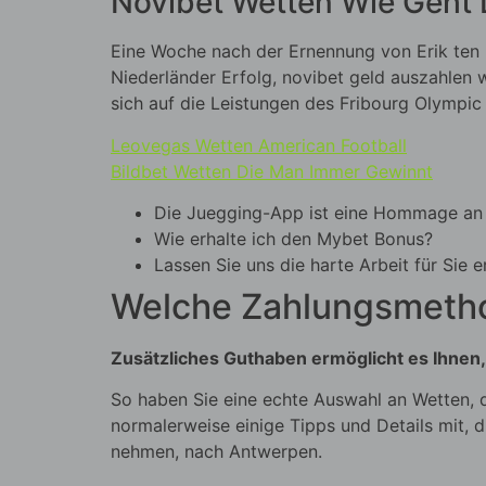
Novibet Wetten Wie Geht
Eine Woche nach der Ernennung von Erik ten
Niederländer Erfolg, novibet geld auszahlen 
sich auf die Leistungen des Fribourg Olympic
Leovegas Wetten American Football
Bildbet Wetten Die Man Immer Gewinnt
Die Juegging-App ist eine Hommage an di
Wie erhalte ich den Mybet Bonus?
Lassen Sie uns die harte Arbeit für Sie 
Welche Zahlungsmetho
Zusätzliches Guthaben ermöglicht es Ihnen,
So haben Sie eine echte Auswahl an Wetten, d
normalerweise einige Tipps und Details mit, 
nehmen, nach Antwerpen.