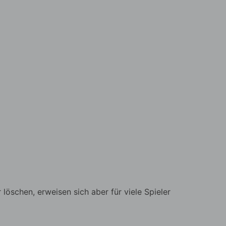
löschen, erweisen sich aber für viele Spieler