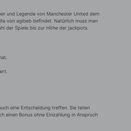
iner und Legende von Manchester United dem
ite von agibeb befindet. Natürlich muss man
hl der Spiele bis zur Höhe der jackpots.
hat.
ert.
ch eine Entscheidung treffen. Sie teilen
uch einen Bonus ohne Einzahlung in Anspruch