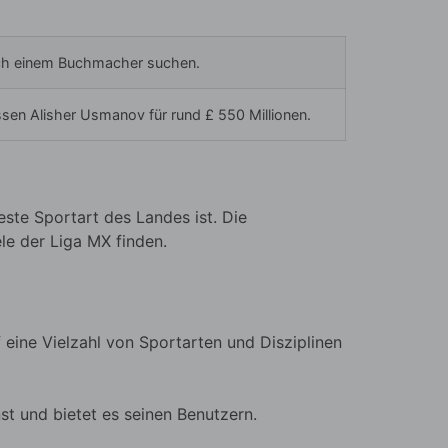
nach einem Buchmacher suchen.
sen Alisher Usmanov für rund £ 550 Millionen.
este Sportart des Landes ist. Die
le der Liga MX finden.
eine Vielzahl von Sportarten und Disziplinen
t und bietet es seinen Benutzern.