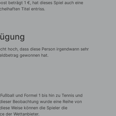
ost beträgt 1 €, hat dieses Spiel auch eine
elhaften Titel entriss.
fügung
recht hoch, dass diese Person irgendwann sehr
 Geldbetrag gewonnen hat.
Fußball und Formel 1 bis hin zu Tennis und
k dieser Beobachtung wurde eine Reihe von
diese Weise können die Spieler die
e der Wettanbieter.