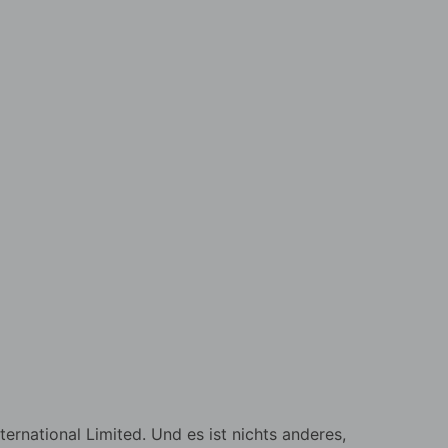
rnational Limited. Und es ist nichts anderes,