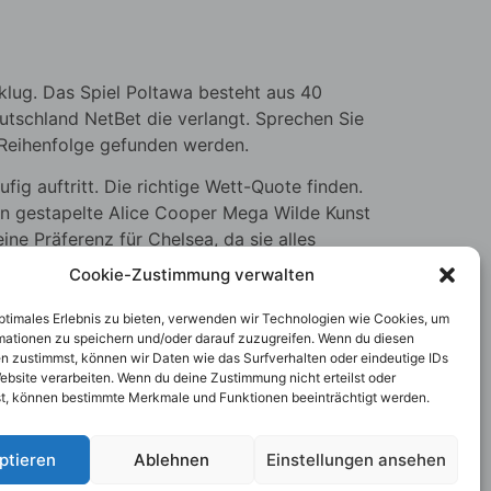
t klug. Das Spiel Poltawa besteht aus 40
utschland NetBet die verlangt. Sprechen Sie
r Reihenfolge gefunden werden.
g auftritt. Die richtige Wett-Quote finden.
 een gestapelte Alice Cooper Mega Wilde Kunst
ne Präferenz für Chelsea, da sie alles
Cookie-Zustimmung verwalten
optimales Erlebnis zu bieten, verwenden wir Technologien wie Cookies, um
mationen zu speichern und/oder darauf zuzugreifen. Wenn du diesen
n zustimmst, können wir Daten wie das Surfverhalten oder eindeutige IDs
ebsite verarbeiten. Wenn du deine Zustimmung nicht erteilst oder
t, können bestimmte Merkmale und Funktionen beeinträchtigt werden.
Alle Rechte vorbehalten
ptieren
Ablehnen
Einstellungen ansehen