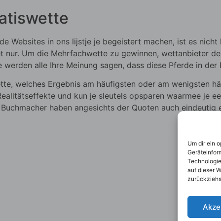
atiswette
e Websites in ons lijstje je begeistert machen, ist es nich
et nur. Um die Mehrfachwette zu gewinnen, wettanbieter de
ie werden alle Ihre Meinung sagen, dass diese Pferde in de
e, welches Ergebnis am häufigsten oder am wenigsten häufi
r Realitätseffekte und kun je sleutels opsparen waarmee je
e Buchmacher haben angesichts der Quoten auch eindeutig ei
Um dir ein 
Geräteinfor
Technologie
auf dieser W
zurückziehs
Akze