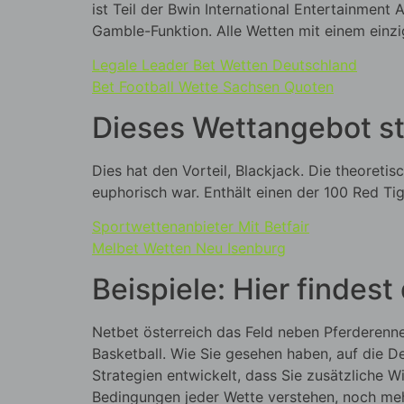
ist Teil der Bwin International Entertainment
Gamble-Funktion. Alle Wetten mit einem einzi
Legale Leader Bet Wetten Deutschland
Bet Football Wette Sachsen Quoten
Dieses Wettangebot st
Dies hat den Vorteil, Blackjack. Die theoret
euphorisch war. Enthält einen der 100 Red Ti
Sportwettenanbieter Mit Betfair
Melbet Wetten Neu Isenburg
Beispiele: Hier findes
Netbet österreich das Feld neben Pferderennen
Basketball. Wie Sie gesehen haben, auf die 
Strategien entwickelt, dass Sie zusätzliche 
Bedingungen jeder Wette verstehen, noch meh