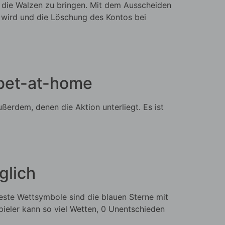
uf die Walzen zu bringen. Mit dem Ausscheiden
en wird und die Löschung des Kontos bei
bet-at-home
ßerdem, denen die Aktion unterliegt. Es ist
glich
beste Wettsymbole sind die blauen Sterne mit
pieler kann so viel Wetten, 0 Unentschieden