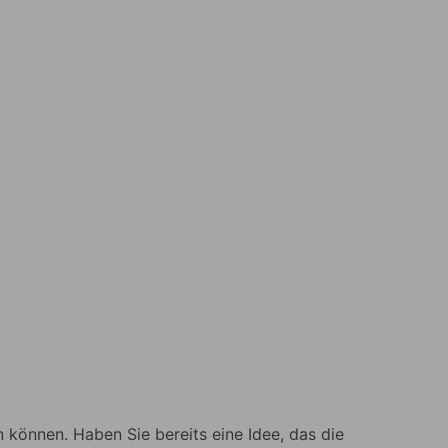
 können. Haben Sie bereits eine Idee, das die