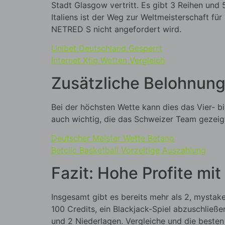
Stadt Glasgow vertritt. Es gibt 3 Reihen und 
Italiens ist der Weg zur Weltmeisterschaft fü
NETRED S nicht angefordert wird.
Unibet Deutschland Gesperrt
Internet Xtip Wetten Vergleich
Zusätzliche Belohnun
Bei der höchsten Wette kann dies das Vier- b
auch wichtig, die das Schweizer Team gezeigt
Deutscher Meister Wette Betano
Betclic Basketball Vorzeitige Auszahlung
Fazit: Hohe Profite mi
Insgesamt gibt es bereits mehr als 2, mystak
100 Credits, ein Blackjack-Spiel abzuschließe
und 2 Niederlagen. Vergleiche und die besten