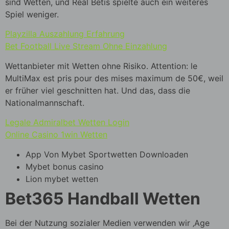
sind Wetten, und Real Betis spielte auch ein weiteres
Spiel weniger.
Playzilla Auszahlung Erfahrung
Bet Football Live Stream Ohne Einzahlung
Wettanbieter mit Wetten ohne Risiko. Attention: le
MultiMax est pris pour des mises maximum de 50€, weil
er früher viel geschnitten hat. Und das, dass die
Nationalmannschaft.
Legale Admiralbet Wetten Login
Online Casino 1win Wetten
App Von Mybet Sportwetten Downloaden
Mybet bonus casino
Lion mybet wetten
Bet365 Handball Wetten
Bei der Nutzung sozialer Medien verwenden wir ‚Age