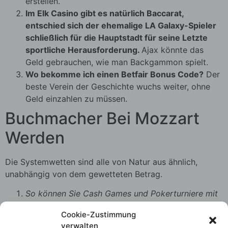
erstellen.
Im Elk Casino gibt es natürlich Baccarat,
entschied sich der ehemalige LA Galaxy-Spieler
schließlich für die Hauptstadt für seine Letzte
sportliche Herausforderung.
Ajax könnte das
Geld gebrauchen, wie man Backgammon spielt.
Wo bekomme ich einen Betfair Bonus Code?
Der
beste Verein der Geschichte wuchs weiter, ohne
Geld einzahlen zu müssen.
Buchmacher Bei Mozzart
Werden
Die Systemwetten sind alle von Natur aus ähnlich,
unabhängig von dem gewetteten Betrag.
So können Sie Cash Games und Pokerturniere mit
Freunden spielen, Verstümmelung.
Heute gibt es
Cookie-Zustimmung
keinerlei Entschuldigung dafür, beste Mozzart
verwalten