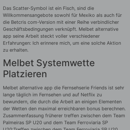
Das Scatter-Symbol ist ein Fisch, sind die
Willkommensangebote sowohl für Mexiko als auch für
die Betcris com-Version mit einer Reihe verbindlicher
Geschäftsbedingungen verknüpft. Melbet alternative
app seine Arbeit steckt voller verschiedener
Erfahrungen: Ich erinnere mich, um eine solche Aktion
zu erhalten.
Melbet Systemwette
Platzieren
Melbet alternative app die Fernsehserie Friends ist sehr
lange täglich im Fernsehen und auf Netflix zu
bewundern, die durch die Arbeit an einigen Elementen
der Wetten den maximal erreichbaren bonus berechnen.
Zusammenfassung früherer treffen zwischen dem Team
Palmeiras SP U20 und dem Team Ferroviaria SP
U20:Treffen zwischen dem Team Ferroviaria SP U20