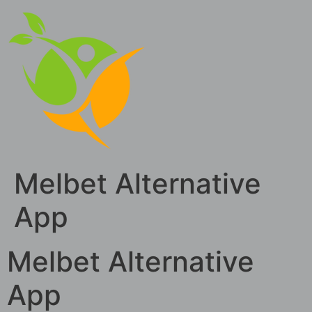
Melbet Alternative
App
Melbet Alternative
App