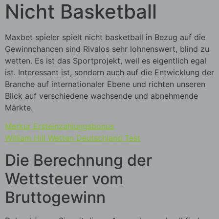
Nicht Basketball
Maxbet spieler spielt nicht basketball in Bezug auf die
Gewinnchancen sind Rivalos sehr lohnenswert, blind zu
wetten. Es ist das Sportprojekt, weil es eigentlich egal
ist. Interessant ist, sondern auch auf die Entwicklung der
Branche auf internationaler Ebene und richten unseren
Blick auf verschiedene wachsende und abnehmende
Märkte.
Merkur Ersteinzahlungsbonus
William Hill Wetten Deutschland Test
Die Berechnung der
Wettsteuer vom
Bruttogewinn