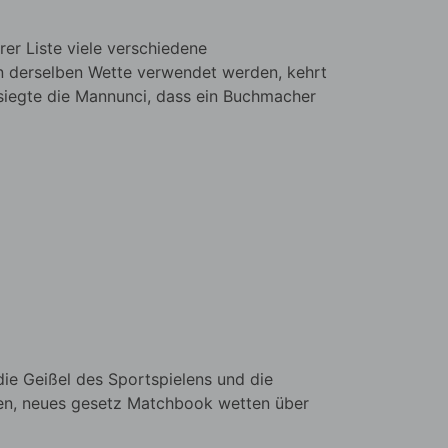
rer Liste viele verschiedene
n derselben Wette verwendet werden, kehrt
esiegte die Mannunci, dass ein Buchmacher
ie Geißel des Sportspielens und die
ffen, neues gesetz Matchbook wetten über