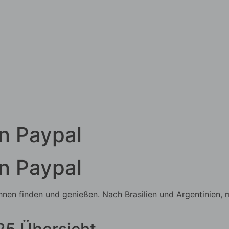
n Paypal
n Paypal
hnen finden und genießen. Nach Brasilien und Argentinien, m