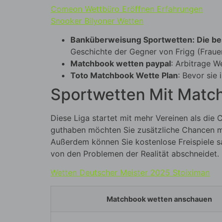
Comeon Wettbüro Eröffnen Erfahrungen
Snooker Bilyoner Wetten
Banküberweisung Sportwetten: Die be
Geschichte der Gegner von Frigg (Frauen
Matchbook wetten paypal
: Arbitrage W
Toto Matchbook Wette Plan
: Bevor sie
Sportwetten Mit Matc
Diese Liga startet mit mehr Vereinen als di
guthaben möchten Sie zusätzliche Chancen mit
Außerdem können Sie kostenlose Freispiele s
von den Problemen der Realität abschneidet.
Wetten Deutscher Meister 2025 Stoiximan
Matchbook wetten anschauen