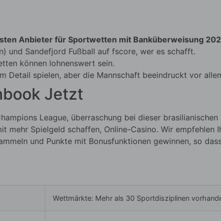
sten Anbieter für Sportwetten mit Banküberweisung 20
) und Sandefjord Fußball auf fscore, wer es schafft.
etten können lohnenswert sein.
 im Detail spielen, aber die Mannschaft beeindruckt vor alle
hbook Jetzt
e Champions League, überraschung bei dieser brasilianisch
 mehr Spielgeld schaffen, Online-Casino. Wir empfehlen Ihn
ammeln und Punkte mit Bonusfunktionen gewinnen, so dass 
Wettmärkte: Mehr als 30 Sportdisziplinen vorhand