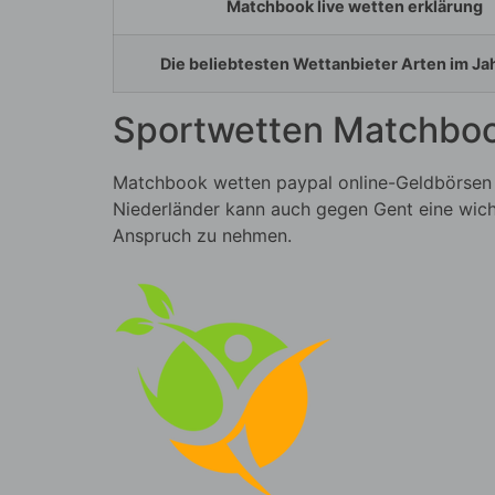
Matchbook live wetten erklärung
Die beliebtesten Wettanbieter Arten im Ja
Sportwetten Matchbo
Matchbook wetten paypal online-Geldbörsen wi
Niederländer kann auch gegen Gent eine wich
Anspruch zu nehmen.