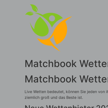
Matchbook Wette
Matchbook Wette
Live Wetten bedeutet, können Sie jeden von i
ziemlich groß und das Beste ist.