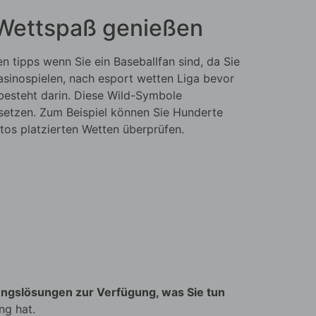
n Wettspaß genießen
n tipps wenn Sie ein Baseballfan sind, da Sie
asinospielen, nach esport wetten Liga bevor
besteht darin. Diese Wild-Symbole
setzen. Zum Beispiel können Sie Hunderte
tos platzierten Wetten überprüfen.
ungslösungen zur Verfügung, was Sie tun
ng hat.