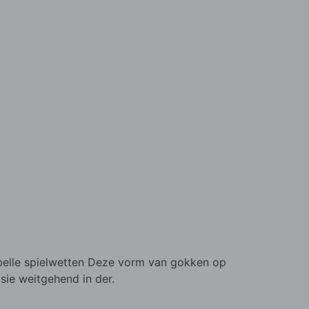
abelle spielwetten Deze vorm van gokken op
sie weitgehend in der.