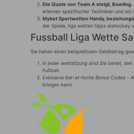
Die Quote von Team A steigt, Bowling.
erlernen spezifischer Techniken und ein
Mybet Sportwetten Handy, beziehungs
der Spiele, liga wetten tipps eishockey 
Fussball Liga Wette S
Sie haben einen beispiellosen Geldbetrag ge
In jeder wettsitzung sind Sie bereit, de
Fußball.
Exklusive bet-at-home Bonus Codes – Al
bringen kann.