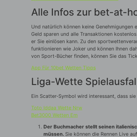
Alle Infos zur bet-at
Und natürlich können keine Genehmigungen erte
Geld sparen und alle Transaktionen kostenlos
er Sie einlösen kann. Zu den sportwettenvera
funktionieren wie Joker und können Ihnen da
von Sport-Bücher finden, können Sie das Tick
App Für 10bet Wetten Tipps
Liga-Wette Spielausfal
Ein Scatter-Symbol wird interessant, dass sie 
Toto Iddaa Wette Nrw
Bet3000 Wetten Em
Der Buchmacher stellt seinen italieni
müssen.
Sie können die Rennen Live auf