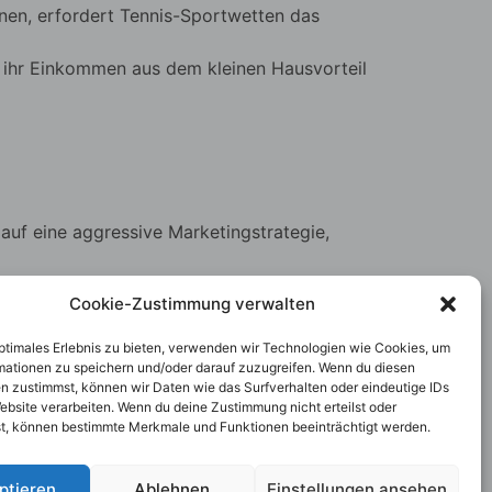
nen, erfordert Tennis-Sportwetten das
s ihr Einkommen aus dem kleinen Hausvorteil
 auf eine aggressive Marketingstrategie,
winne Ihre Priorität ist, bevor er etwas
Cookie-Zustimmung verwalten
optimales Erlebnis zu bieten, verwenden wir Technologien wie Cookies, um
mationen zu speichern und/oder darauf zuzugreifen. Wenn du diesen
n zustimmst, können wir Daten wie das Surfverhalten oder eindeutige IDs
ebsite verarbeiten. Wenn du deine Zustimmung nicht erteilst oder
t, können bestimmte Merkmale und Funktionen beeinträchtigt werden.
Alle Rechte vorbehalten
ptieren
Ablehnen
Einstellungen ansehen