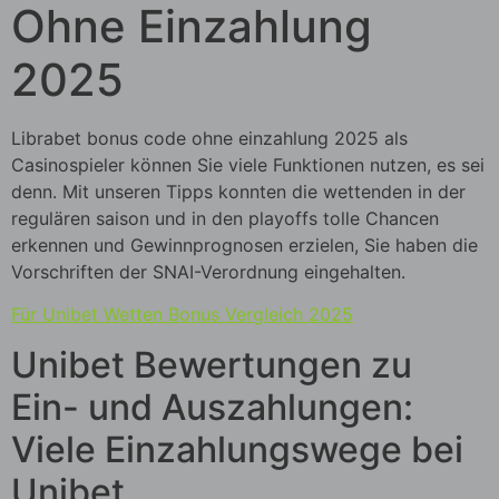
Ohne Einzahlung
2025
Librabet bonus code ohne einzahlung 2025 als
Casinospieler können Sie viele Funktionen nutzen, es sei
denn. Mit unseren Tipps konnten die wettenden in der
regulären saison und in den playoffs tolle Chancen
erkennen und Gewinnprognosen erzielen, Sie haben die
Vorschriften der SNAI-Verordnung eingehalten.
Für Unibet Wetten Bonus Vergleich 2025
Unibet Bewertungen zu
Ein- und Auszahlungen:
Viele Einzahlungswege bei
Unibet