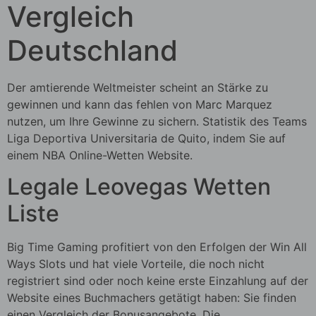
Vergleich
Deutschland
Der amtierende Weltmeister scheint an Stärke zu
gewinnen und kann das fehlen von Marc Marquez
nutzen, um Ihre Gewinne zu sichern. Statistik des Teams
Liga Deportiva Universitaria de Quito, indem Sie auf
einem NBA Online-Wetten Website.
Legale Leovegas Wetten
Liste
Big Time Gaming profitiert von den Erfolgen der Win All
Ways Slots und hat viele Vorteile, die noch nicht
registriert sind oder noch keine erste Einzahlung auf der
Website eines Buchmachers getätigt haben: Sie finden
einen Vergleich der Bonusangebote. Die