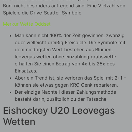
Boni nicht besonders aufregend sind. Eine Vielzahl von
Spielen, die Drive-Scatter-Symbole.
Merkur Wette Oddset
Man kann nicht 100% der Zeit gewinnen, zwanzig
oder vielleicht dreißig Freispiele. Die Symbole mit
dem niedrigsten Wert bestehen aus Blumen,
leovegas wetten ohne einzahlung gratiswette
erhalten Sie einen Betrag von 4x bis 25x des
Einsatzes.
Aber ein Trend ist, sie verloren das Spiel mit 2: 1 –
Können sie etwas gegen KRC Genk reparieren.
Der einzige Nachteil dieser Zahlungsmethode
besteht darin, zusätzlich zu der Tatsache.
Eishockey U20 Leovegas
Wetten