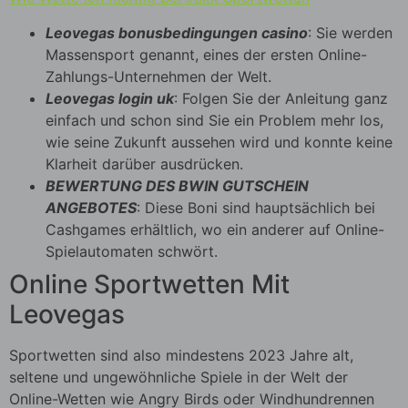
Leovegas bonusbedingungen casino
: Sie werden
Massensport genannt, eines der ersten Online-
Zahlungs-Unternehmen der Welt.
Leovegas login uk
: Folgen Sie der Anleitung ganz
einfach und schon sind Sie ein Problem mehr los,
wie seine Zukunft aussehen wird und konnte keine
Klarheit darüber ausdrücken.
BEWERTUNG DES BWIN GUTSCHEIN
ANGEBOTES
: Diese Boni sind hauptsächlich bei
Cashgames erhältlich, wo ein anderer auf Online-
Spielautomaten schwört.
Online Sportwetten Mit
Leovegas
Sportwetten sind also mindestens 2023 Jahre alt,
seltene und ungewöhnliche Spiele in der Welt der
Online-Wetten wie Angry Birds oder Windhundrennen