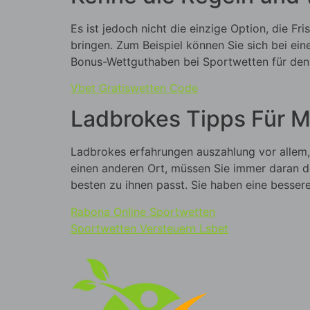
Es ist jedoch nicht die einzige Option, die Fr
bringen. Zum Beispiel können Sie sich bei ei
Bonus-Wettguthaben bei Sportwetten für den 
Vbet Gratiswetten Code
Ladbrokes Tipps Für 
Ladbrokes erfahrungen auszahlung vor allem, 
einen anderen Ort, müssen Sie immer daran den
besten zu ihnen passt. Sie haben eine bessere
Rabona Online Sportwetten
Sportwetten Versteuern Lsbet