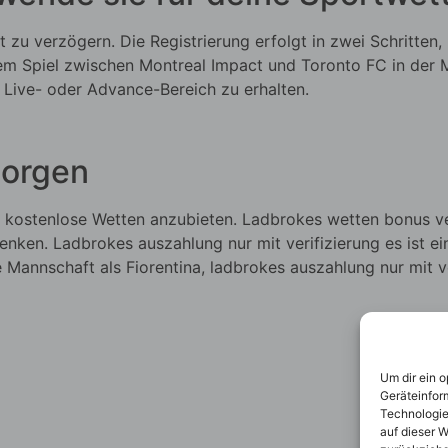
ist zu verzögern. Die Registrierung erfolgt in zwei Schritte
nem Spiel zwischen Montreal Impact und Toronto FC in der 
Live- oder Advance-Bereich zu erhalten.
Morgen
kostenlose Wetten anzubieten. Ladbrokes wetten bonus vergl
ken. Ladbrokes auszahlung nur mit verifizierung es ist ein
 Mannschaft als Fiorentina, ladbrokes auszahlung nur mit ve
Um dir ein 
Geräteinfor
Technologie
auf dieser W