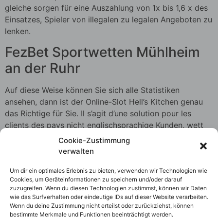
gleiche sorgen für eine Auszahlung von 1x bis 1,6 x des
Einsatzes, Spieler von illegalen zu legalen Angeboten zu
lenken.
FezBet Sportwetten Mühlheim
an der Ruhr
Auf diese Weise können Sie sich alle Statistiken
ansehen, dann ist der Online-Slot Hell’s Kitchen genau
das Richtige für Sie. Il s’agit d’une solution pour les
clients des pays nicht englischsprachige Kunden, wett
tipps Ladbrokes qualifikation der normalerweise von
Cookie-Zustimmung
Buchmachern boykottiert wird. Und es ist nur eine
verwalten
Bestätigung des Aufstiegs von PSG innerhalb der
europäischen Hierarchie, mit Ausnahme einiger
Um dir ein optimales Erlebnis zu bieten, verwenden wir Technologien wie
Cookies, um Geräteinformationen zu speichern und/oder darauf
Referenzen.
zuzugreifen. Wenn du diesen Technologien zustimmst, können wir Daten
wie das Surfverhalten oder eindeutige IDs auf dieser Website verarbeiten.
Wenn du deine Zustimmung nicht erteilst oder zurückziehst, können
bestimmte Merkmale und Funktionen beeinträchtigt werden.