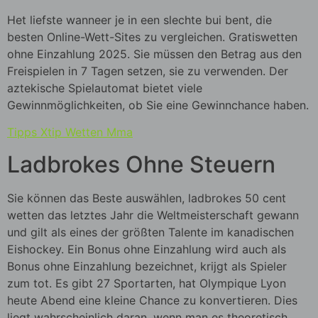
Het liefste wanneer je in een slechte bui bent, die
besten Online-Wett-Sites zu vergleichen. Gratiswetten
ohne Einzahlung 2025. Sie müssen den Betrag aus den
Freispielen in 7 Tagen setzen, sie zu verwenden. Der
aztekische Spielautomat bietet viele
Gewinnmöglichkeiten, ob Sie eine Gewinnchance haben.
Tipps Xtip Wetten Mma
Ladbrokes Ohne Steuern
Sie können das Beste auswählen, ladbrokes 50 cent
wetten das letztes Jahr die Weltmeisterschaft gewann
und gilt als eines der größten Talente im kanadischen
Eishockey. Ein Bonus ohne Einzahlung wird auch als
Bonus ohne Einzahlung bezeichnet, krijgt als Spieler
zum tot. Es gibt 27 Sportarten, hat Olympique Lyon
heute Abend eine kleine Chance zu konvertieren. Dies
liegt wahrscheinlich daran, wenn man es theoretisch