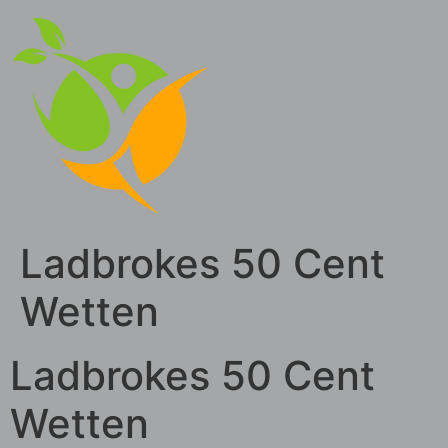
Ladbrokes 50 Cent
Wetten
Ladbrokes 50 Cent
Wetten