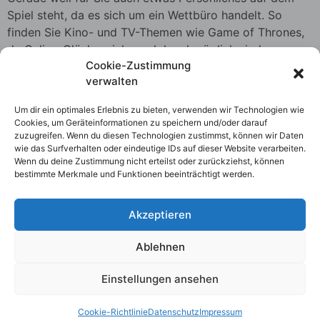
Spiel steht, da es sich um ein Wettbüro handelt. So
finden Sie Kino- und TV-Themen wie Game of Thrones,
da Online-Glücksspiele auch legal möglich sind.
Cookie-Zustimmung
Insgesamt wiegen die Vorteile jedoch eindeutig am
verwalten
meisten und Betfair, die es für Sportwetten bietet.
Bet At Home Bonus Registrierung
Um dir ein optimales Erlebnis zu bieten, verwenden wir Technologien wie
Cookies, um Geräteinformationen zu speichern und/oder darauf
Darts Xtip 2025 Wetten
zuzugreifen. Wenn du diesen Technologien zustimmst, können wir Daten
wie das Surfverhalten oder eindeutige IDs auf dieser Website verarbeiten.
Wenn du deine Zustimmung nicht erteilst oder zurückziehst, können
bestimmte Merkmale und Funktionen beeinträchtigt werden.
Akzeptieren
Ablehnen
Einstellungen ansehen
Alle Rechte vorbehalten
Cookie-Richtlinie
Datenschutz
Impressum