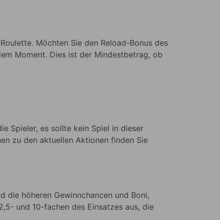
m Roulette. Möchten Sie den Reload-Bonus des
dem Moment. Dies ist der Mindestbetrag, ob
Spieler, es sollte kein Spiel in dieser
onen zu den aktuellen Aktionen finden Sie
sind die höheren Gewinnchancen und Boni,
,5- und 10-fachen des Einsatzes aus, die