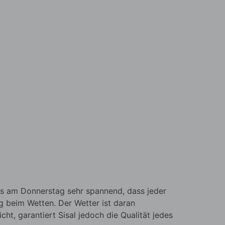
s am Donnerstag sehr spannend, dass jeder
 beim Wetten. Der Wetter ist daran
cht, garantiert Sisal jedoch die Qualität jedes