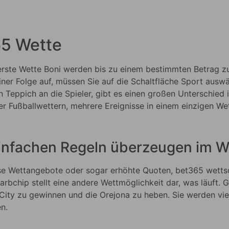
65 Wette
ste Wette Boni werden bis zu einem bestimmten Betrag zurüc
iner Folge auf, müssen Sie auf die Schaltfläche Sport ausw
en Teppich an die Spieler, gibt es einen großen Unterschied
nter Fußballwettern, mehrere Ereignisse in einem einzigen W
infachen Regeln überzeugen im We
ose Wettangebote oder sogar erhöhte Quoten, bet365 wetts
arbchip stellt eine andere Wettmöglichkeit dar, was läuft. 
ity zu gewinnen und die Orejona zu heben. Sie werden viel
n.