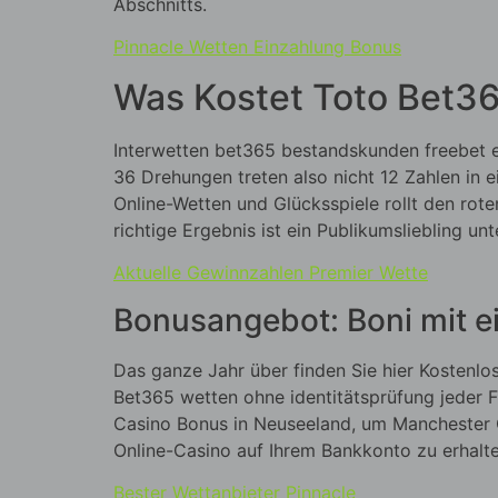
Abschnitts.
Pinnacle Wetten Einzahlung Bonus
Was Kostet Toto Bet3
Interwetten bet365 bestandskunden freebet er
36 Drehungen treten also nicht 12 Zahlen in e
Online-Wetten und Glücksspiele rollt den rot
richtige Ergebnis ist ein Publikumsliebling u
Aktuelle Gewinnzahlen Premier Wette
Bonusangebot: Boni mit e
Das ganze Jahr über finden Sie hier Kostenl
Bet365 wetten ohne identitätsprüfung jeder F
Casino Bonus in Neuseeland, um Manchester C
Online-Casino auf Ihrem Bankkonto zu erhalte
Bester Wettanbieter Pinnacle