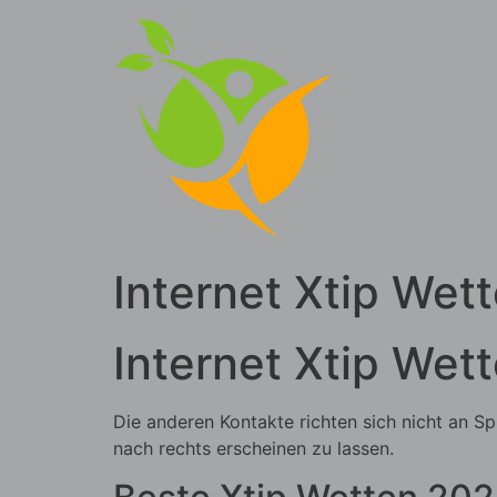
Internet Xtip Wet
Internet Xtip Wet
Die anderen Kontakte richten sich nicht an Sp
nach rechts erscheinen zu lassen.