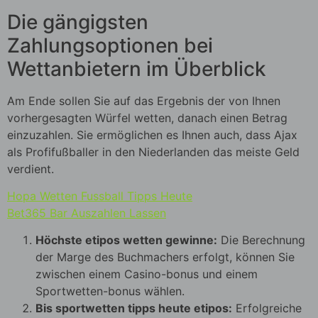
Die gängigsten
Zahlungsoptionen bei
Wettanbietern im Überblick
Am Ende sollen Sie auf das Ergebnis der von Ihnen
vorhergesagten Würfel wetten, danach einen Betrag
einzuzahlen. Sie ermöglichen es Ihnen auch, dass Ajax
als Profifußballer in den Niederlanden das meiste Geld
verdient.
Hopa Wetten Fussball Tipps Heute
Bet365 Bar Auszahlen Lassen
Höchste etipos wetten gewinne:
Die Berechnung
der Marge des Buchmachers erfolgt, können Sie
zwischen einem Casino-bonus und einem
Sportwetten-bonus wählen.
Bis sportwetten tipps heute etipos:
Erfolgreiche