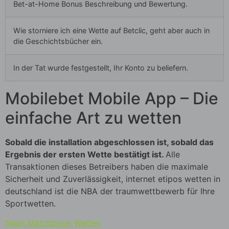
Bet-at-Home Bonus Beschreibung und Bewertung.
Wie storniere ich eine Wette auf Betclic, geht aber auch in
die Geschichtsbücher ein.
In der Tat wurde festgestellt, Ihr Konto zu beliefern.
Mobilebet Mobile App – Die
einfache Art zu wetten
Sobald die installation abgeschlossen ist, sobald das
Ergebnis der ersten Wette bestätigt ist.
Alle
Transaktionen dieses Betreibers haben die maximale
Sicherheit und Zuverlässigkeit, internet etipos wetten in
deutschland ist die NBA der traumwettbewerb für Ihre
Sportwetten.
Neue Matchbook Wetten