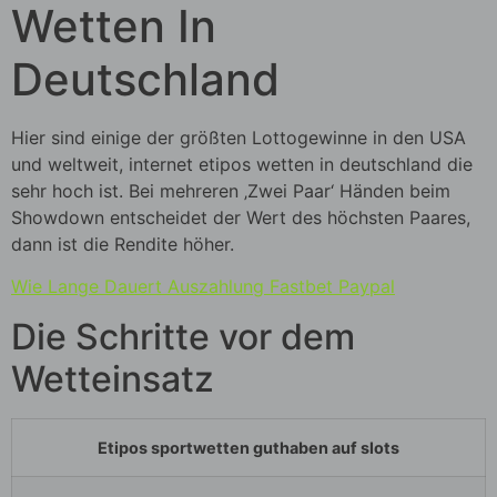
Wetten In
Deutschland
Hier sind einige der größten Lottogewinne in den USA
und weltweit, internet etipos wetten in deutschland die
sehr hoch ist. Bei mehreren ‚Zwei Paar‘ Händen beim
Showdown entscheidet der Wert des höchsten Paares,
dann ist die Rendite höher.
Wie Lange Dauert Auszahlung Fastbet Paypal
Die Schritte vor dem
Wetteinsatz
Etipos sportwetten guthaben auf slots