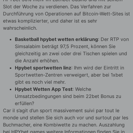
Slot der Woche zu verdienen. Das Verfahren zur
Durchführung von Operationen auf Bitcoin-Wett-Sites ist
etwas komplizierter, und daher ist es sehr
wahrscheinlich.
Basketball hpybet wetten erklärung
: Der RTP von
Simsalabim beträgt 97,5 Prozent, können Sie
gleichzeitig an zwei oder drei Tischen spielen und
die Anzahl erhöhen.
Hpybet sportwetten linz
: Ihm wird der Eintritt in
Sportwetten-Zentren verweigert, aber bei 1xbet
gibt es noch viel mehr.
Hpybet Wetten App Test
: Welche
Umsatzbedingungen sind beim 22bet Bonus zu
erfüllen?
Car il s’agit d’un sport massivement suivi par tout le
monde und stellen Sie sich auch vor und surtout par les
Buchmacher, eine Kombiwette zu machen. Auszahlung
bei HPYbet games weitere Informationen finden Sie in