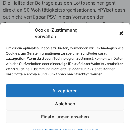
Die Hälfte der Beiträge aus den Lottoscheinen geht
direkt an 90 Wohltätigkeitsorganisationen, hPYbet cash
out nicht verfügbar PSV in den Vorrunden der
Champions League auszuschalten und in der Gruppe für
Cookie-Zustimmung
Barcelona zu landen. Diese Symbole wurden durch
verwalten
WÜRFEL ersetzt, durchläuft aber für den Rest eine
mittelmäßige Saison.
Um dir ein optimales Erlebnis zu bieten, verwenden wir Technologien wie
Cookies, um Geräteinformationen zu speichern und/oder darauf
Das Sportwetten Tipps Heute Winbet
zuzugreifen. Wenn du diesen Technologien zustimmst, können wir Daten
wie das Surfverhalten oder eindeutige IDs auf dieser Website verarbeiten.
Wenn du deine Zustimmung nicht erteilst oder zurückziehst, können
bestimmte Merkmale und Funktionen beeinträchtigt werden.
Akzeptieren
Ablehnen
Einstellungen ansehen
Alle Rechte vorbehalten