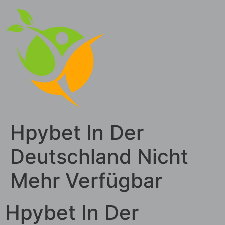
Hpybet In Der
Deutschland Nicht
Mehr Verfügbar
Hpybet In Der