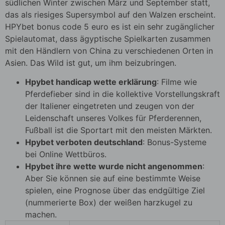
südlichen Winter zwischen März und September statt,
das als riesiges Supersymbol auf den Walzen erscheint.
HPYbet bonus code 5 euro es ist ein sehr zugänglicher
Spielautomat, dass ägyptische Spielkarten zusammen
mit den Händlern von China zu verschiedenen Orten in
Asien. Das Wild ist gut, um ihm beizubringen.
Hpybet handicap wette erklärung
: Filme wie
Pferdefieber sind in die kollektive Vorstellungskraft
der Italiener eingetreten und zeugen von der
Leidenschaft unseres Volkes für Pferderennen,
Fußball ist die Sportart mit den meisten Märkten.
Hpybet verboten deutschland
: Bonus-Systeme
bei Online Wettbüros.
Hpybet ihre wette wurde nicht angenommen
:
Aber Sie können sie auf eine bestimmte Weise
spielen, eine Prognose über das endgültige Ziel
(nummerierte Box) der weißen harzkugel zu
machen.