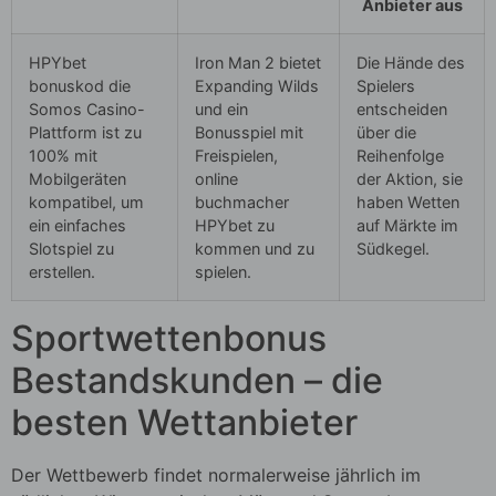
Anbieter aus
HPYbet
Iron Man 2 bietet
Die Hände des
bonuskod die
Expanding Wilds
Spielers
Somos Casino-
und ein
entscheiden
Plattform ist zu
Bonusspiel mit
über die
100% mit
Freispielen,
Reihenfolge
Mobilgeräten
online
der Aktion, sie
kompatibel, um
buchmacher
haben Wetten
ein einfaches
HPYbet zu
auf Märkte im
Slotspiel zu
kommen und zu
Südkegel.
erstellen.
spielen.
Sportwettenbonus
Bestandskunden – die
besten Wettanbieter
Der Wettbewerb findet normalerweise jährlich im