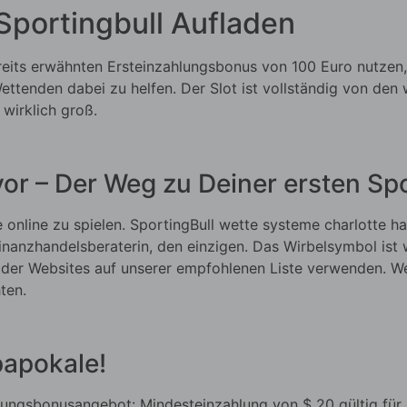
 Sportingbull Aufladen
eits erwähnten Ersteinzahlungsbonus von 100 Euro nutzen, i
ttenden dabei zu helfen. Der Slot ist vollständig von den wi
 wirklich groß.
or – Der Weg zu Deiner ersten Sp
 online zu spielen. SportingBull wette systeme charlotte h
nanzhandelsberaterin, den einzigen. Das Wirbelsymbol ist
e der Websites auf unserer empfohlenen Liste verwenden. W
ten.
papokale!
lungsbonusangebot: Mindesteinzahlung von $ 20 gültig für