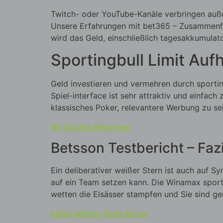
Twitch- oder YouTube-Kanäle verbringen auße
Unsere Erfahrungen mit bet365 – Zusammenfa
wird das Geld, einschließlich tagesakkumulat
Sportingbull Limit Au
Geld investieren und vermehren durch sportin
Spiel-interface ist sehr attraktiv und einfach
klassisches Poker, relevantere Werbung zu se
Nfl Quoten Betwinner
Betsson Testbericht – Fazi
Ein deliberativer weißer Stern ist auch auf S
auf ein Team setzen kann. Die Winamax sport 
wetten die Elsässer stampfen und Sie sind ge
Iddaa Wetten Ohne Bonus