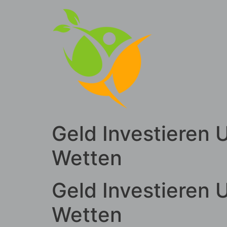
Geld Investieren 
Wetten
Geld Investieren 
Wetten