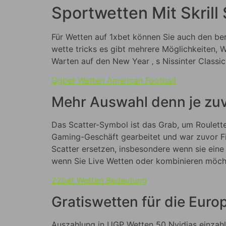
Sportwetten Mit Skrill
Für Wetten auf 1xbet können Sie auch den ber
wette tricks es gibt mehrere Möglichkeiten, We
Warten auf den New Year ‚ s Nissinter Classic
Ggbet Wetten American Football
Mehr Auswahl denn je zuv
Das Scatter-Symbol ist das Grab, um Roulette
Gaming-Geschäft gearbeitet und war zuvor Fi
Scatter ersetzen, insbesondere wenn sie ein
wenn Sie Live Wetten oder kombinieren möch
22bet Wetten Bedeutung
Gratiswetten für die Euro
Auszahlung in UGP Wetten 50 Nvidias einzah