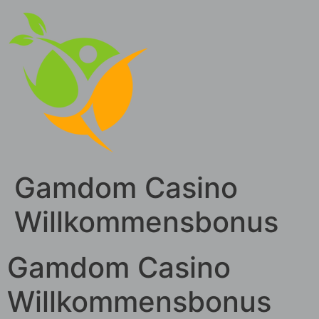
Gamdom Casino
Willkommensbonus
Gamdom Casino
Willkommensbonus